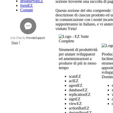
designPropEZ
sezione troverete una raccolta di pagi
formEZ
Contatti
Questa sezione del sito comprende: l
descrizione di ciascun prodotto ed un
in comunicazione con i nostri incaricat
supporteranno in Italiano, e vi aiut
visitato Ytria!
|
Share
Strumenti di produttività
per aiutare sviluppatori
Produc
ed amministrazioni a
facilme
produrre di più in meno
strumen
tempo
apposi
svilupp
scanEZ
Domin
aclEZ
agentEZ
databaseEZ
replicationEZ
signEZ
viewEZ
actionBarEZ
designPropEZ