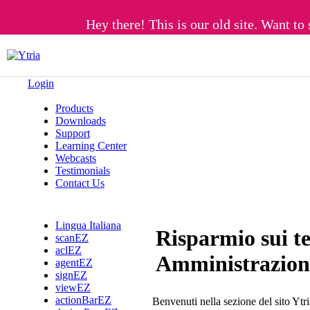
Hey there! This is our old site. Want to 
Login
Products
Downloads
Support
Learning Center
Webcasts
Testimonials
Contact Us
Lingua Italiana
Risparmio sui t
scanEZ
aclEZ
Amministrazion
agentEZ
signEZ
viewEZ
actionBarEZ
Benvenuti nella sezione del sito Ytria 